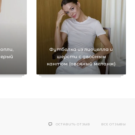
опли,
Футболка из лиоцелла и
серый
шерсти с двойным
кантом (овсяный меланж)
ОСТАВИТЬ ОТЗЫВ
ВСЕ ОТЗЫВЫ