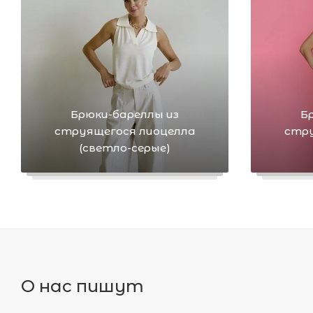
Брюки-бареллы из
Б
струящегося лиоцелла
стру
(светло-серые)
О нас пишут