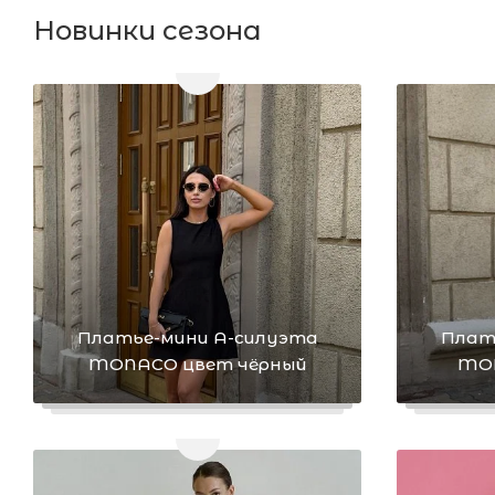
Новинки сезона
Платье-мини А-силуэта
Плат
MONACO цвет чёрный
MON