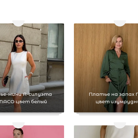
ье-мини А-силуэта
Платье на запах
ACO цвет белый
цвет изумрудн