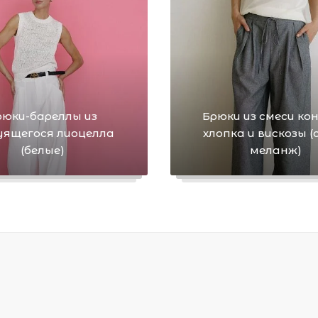
рюки-бареллы из
Брюки из смеси кон
ящегося лиоцелла
хлопка и вискозы (
(белые)
меланж)