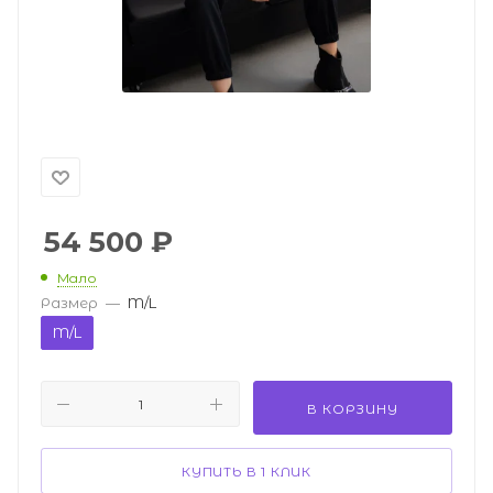
54 500
₽
Мало
Размер
—
M/L
M/L
В КОРЗИНУ
КУПИТЬ В 1 КЛИК