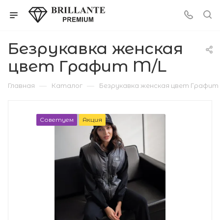
Безрукавка женская
цвет Графит M/L
—
—
Главная
Каталог
Безрукавка женская цвет Графит
Советуем
Акция